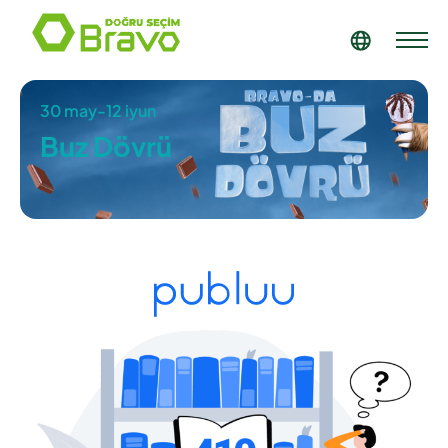
30 may-12 iyun
Buz Dövrü