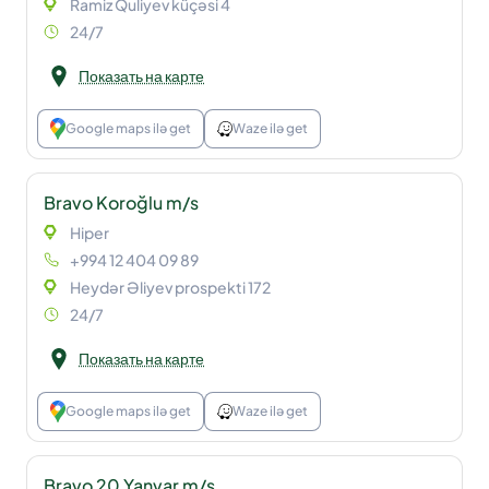
Ramiz Quliyev küçəsi 4
24/7
Показать на карте
Google maps ilə get
Waze ilə get
Bravo Koroğlu m/s
Hiper
+994 12 404 09 89
Heydər Əliyev prospekti 172
24/7
Показать на карте
Google maps ilə get
Waze ilə get
Bravo 20 Yanvar m/s