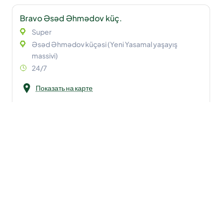
Bravo Əsəd Əhmədov küç.
Super
Əsəd Əhmədov küçəsi (Yeni Yasamal yaşayış
massivi)
24/7
Показать на карте
Google maps ilə get
Waze ilə get
Bravo Şəmkir
Super
Bakı-Qazax şossesi 406-cı km
07:00 - 02:00
Показать на карте