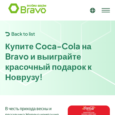
Back to list
Купите Coca-Cola на
Bravo и выиграйте
красочный подарок к
Новрузу!
В честь прихода весны и
праздника Новруз компания