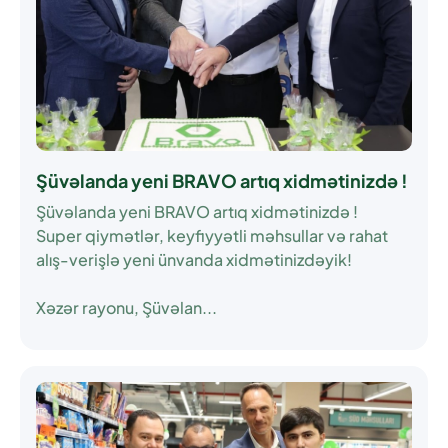
Şüvəlanda yeni BRAVO artıq xidmətinizdə !
Şüvəlanda yeni BRAVO artıq xidmətinizdə !
Super qiymətlər, keyfiyyətli məhsullar və rahat
alış-verişlə yeni ünvanda xidmətinizdəyik!
Xəzər rayonu, Şüvəlan...