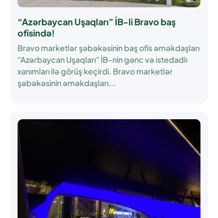
“Azərbaycan Uşaqları” İB-li Bravo baş
ofisində!
Bravo marketlər şəbəkəsinin baş ofis əməkdaşları
“Azərbaycan Uşaqları” İB-nin gənc və istedadlı
xanımları ilə görüş keçirdi. Bravo marketlər
şəbəkəsinin əməkdaşları...