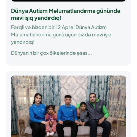
Dünya Autizm Məlumatlandırma günündə
mavi işıq yandırdıq!
Fərqli və bizdən biri! 2 Aprel Dünya Autizm
Məlumatlandırma günü üçün biz də mavi işıq
yandırdıq!
Dünyanın bir çox ölkələrində əsas...