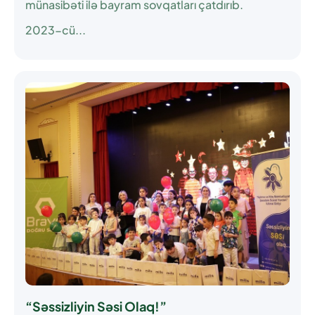
münasibəti ilə bayram sovqatları çatdırıb.
2023-cü...
“Səssizliyin Səsi Olaq!”