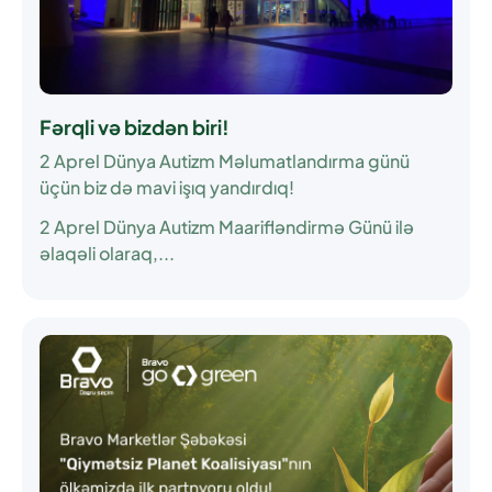
Fərqli və bizdən biri!
2 Aprel Dünya Autizm Məlumatlandırma günü
üçün biz də mavi işıq yandırdıq!
2 Aprel Dünya Autizm Maarifləndirmə Günü ilə
əlaqəli olaraq,...