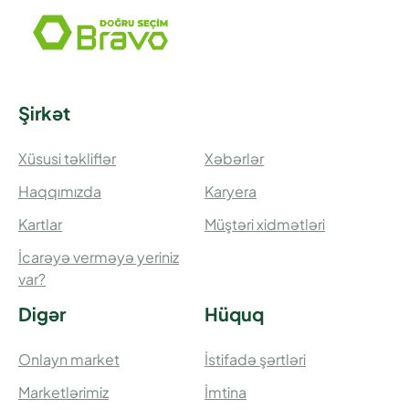
Şirkət
Xüsusi təkliflər
Xəbərlər
Haqqımızda
Karyera
Kartlar
Müştəri xidmətləri
İcarəyə verməyə yeriniz
var?
Digər
Hüquq
Onlayn market
İstifadə şərtləri
Marketlərimiz
İmtina