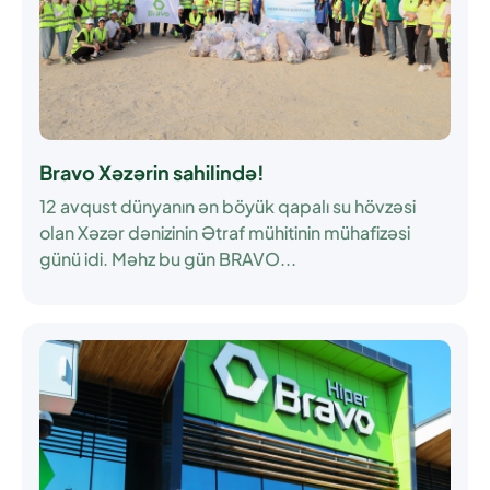
Bravo Xəzərin sahilində!
12 avqust dünyanın ən böyük qapalı su hövzəsi
olan Xəzər dənizinin Ətraf mühitinin mühafizəsi
günü idi. Məhz bu gün BRAVO...