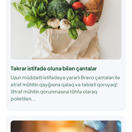
Təkrar istifadə oluna bilən çantalar
Uzun müddətli istifadəyə yararlı Bravo çantaları ilə
ətraf mühitin qayğısına qalaq və təbiəti qoruyaq!
Ətraf mühitin qorunmasına töhfə olaraq
polietilen...