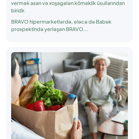
vermək asan və xoşagələn köməklik üsullarından
biridir.
BRAVO hipermarketlərdə, eləcə də Babək
prospektində yerləşən BRAVO...