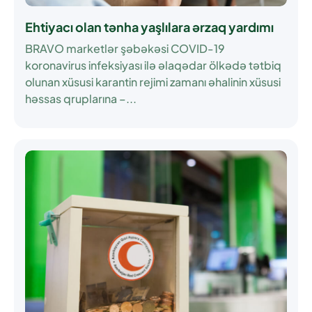
Ehtiyacı olan tənha yaşlılara ərzaq yardımı
BRAVO marketlər şəbəkəsi COVID-19
koronavirus infeksiyası ilə əlaqədar ölkədə tətbiq
olunan xüsusi karantin rejimi zamanı əhalinin xüsusi
həssas qruplarına –...