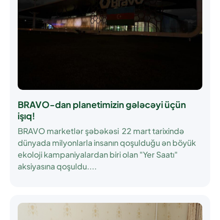
BRAVO-dan planetimizin gələcəyi üçün
işıq!
BRAVO marketlər şəbəkəsi 22 mart tarixində
dünyada milyonlarla insanın qoşulduğu ən böyük
ekoloji kampaniyalardan biri olan "Yer Saatı"
aksiyasına qoşuldu....