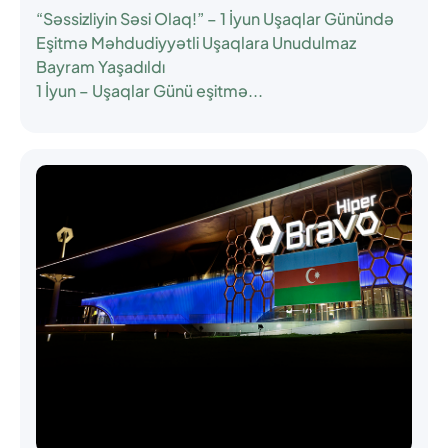
“Səssizliyin Səsi Olaq!” – 1 İyun Uşaqlar Günündə
Eşitmə Məhdudiyyətli Uşaqlara Unudulmaz
Bayram Yaşadıldı
1 İyun – Uşaqlar Günü eşitmə...