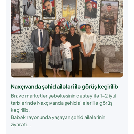
Naxçıvanda şəhid ailələri ilə görüş keçirilib
Bravo marketlər şəbəkəsinin dəstəyi ilə 1-2 iyul
tarixlərində Naxçıvanda şəhid ailələri ilə görüş
keçirilib.
Babək rayonunda yaşayan şəhid ailələrinin
ziyarəti...