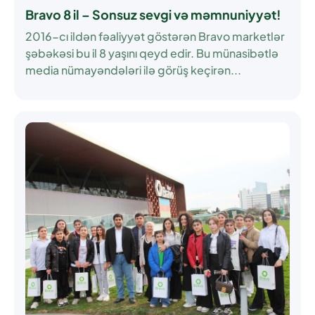
Bravo 8 il – Sonsuz sevgi və məmnuniyyət!
2016-cı ildən fəaliyyət göstərən Bravo marketlər
şəbəkəsi bu il 8 yaşını qeyd edir. Bu münasibətlə
media nümayəndələri ilə görüş keçirən...