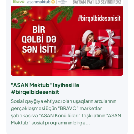
"ASAN Məktub" layihəsi ilə
#birqəlbidəsənisit
Sosial qayğıya ehtiyacı olan uşaqların arzularının
gerçəkləşməsi üçün “BRAVO” marketlər
şəbəkəsi və "ASAN Könüllüləri" Təşkilatının "ASAN
Məktub" sosial proqramının birgə...