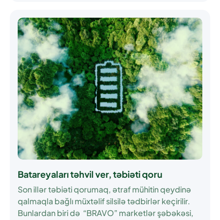
Batareyaları təhvil ver, təbiəti qoru
Son illər təbiəti qorumaq, ətraf mühitin qeydinə
qalmaqla bağlı müxtəlif silsilə tədbirlər keçirilir.
Bunlardan biri də “BRAVO” marketlər şəbəkəsi,