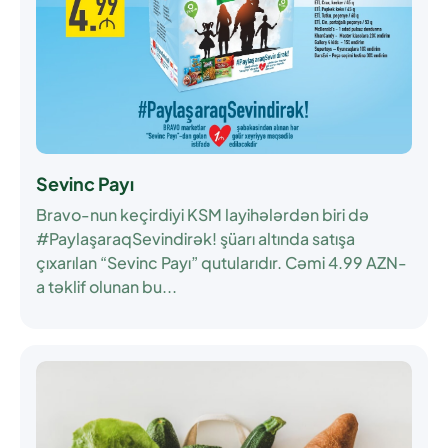
Sevinc Payı
Bravo-nun keçirdiyi KSM layihələrdən biri də
#PaylaşaraqSevindirək! şüarı altında satışa
çıxarılan “Sevinc Payı” qutularıdır. Cəmi 4.99 AZN-
a təklif olunan bu...