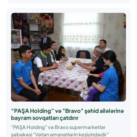
“PAŞA Holding” və "Bravo" şəhid ailələrinə
bayram sovqatları çatdırır
“PAŞA Holding” və Bravo supermarketlər
şəbəkəsi “Vətən əmanətlərin keşiyindədir”