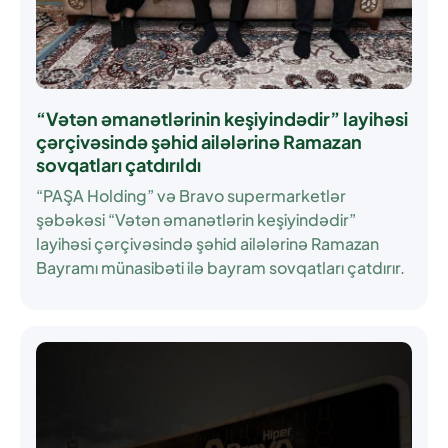
“Vətən əmanətlərinin keşiyindədir” layihəsi
çərçivəsində şəhid ailələrinə Ramazan
sovqatları çatdırıldı
“PAŞA Holding” və Bravo supermarketlər
şəbəkəsi “Vətən əmanətlərin keşiyindədir”
layihəsi çərçivəsində şəhid ailələrinə Ramazan
Bayramı münasibəti ilə bayram sovqatları çatdırır.