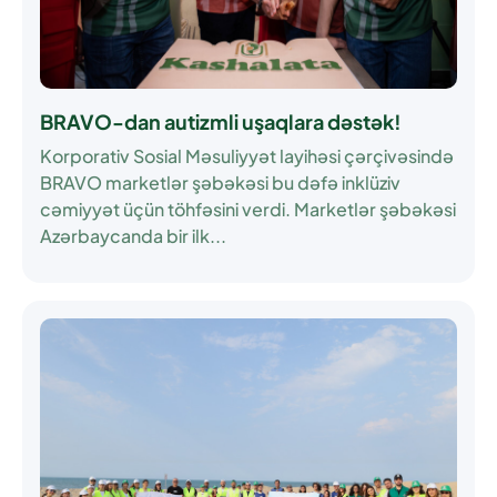
BRAVO-dan autizmli uşaqlara dəstək!
Korporativ Sosial Məsuliyyət layihəsi çərçivəsində
BRAVO marketlər şəbəkəsi bu dəfə inklüziv
cəmiyyət üçün töhfəsini verdi. Marketlər şəbəkəsi
Azərbaycanda bir ilk...