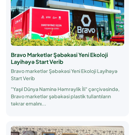
Bravo Marketlər Şəbəkəsi Yeni Ekoloji
Layihəyə Start Verib
Bravo marketlər Şəbəkəsi Yeni Ekoloji Layihəyə
Start Verib
"Yaşıl Dünya Naminə Həmrəylik İli" çərçivəsində,
Bravo marketlər şəbəkəsi plastik tullantıların
təkrar emalını...