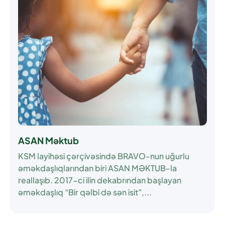
ASAN Məktub
KSM layihəsi çərçivəsində BRAVO-nun uğurlu
əməkdaşlıqlarından biri ASAN MƏKTUB-la
reallaşıb. 2017-ci ilin dekabrından başlayan
əməkdaşlıq “Bir qəlbi də sən isit”,...