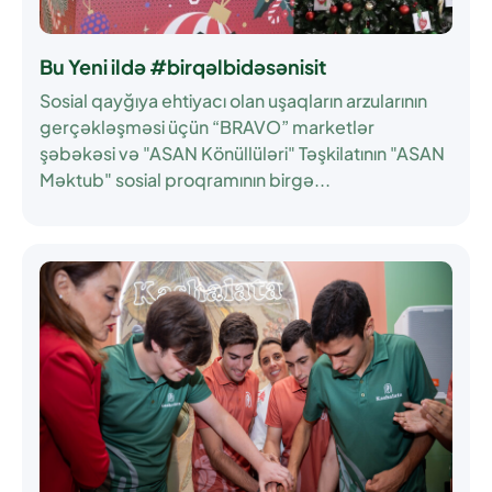
Bu Yeni ildə #birqəlbidəsənisit
Sosial qayğıya ehtiyacı olan uşaqların arzularının
gerçəkləşməsi üçün “BRAVO” marketlər
şəbəkəsi və "ASAN Könüllüləri" Təşkilatının "ASAN
Məktub" sosial proqramının birgə...