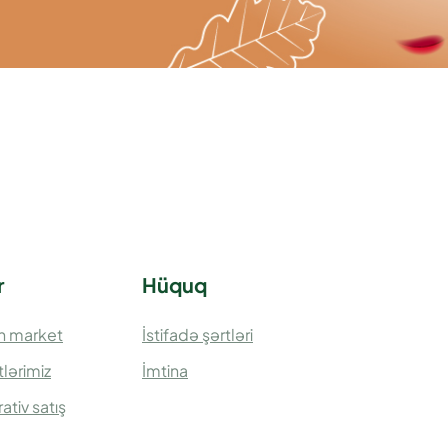
r
Hüquq
n market
İstifadə şərtləri
lərimiz
İmtina
ativ satış