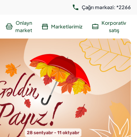
Çağrı mərkəzi: *2266
Onlayn
Korporativ
Marketlərimiz
market
satış