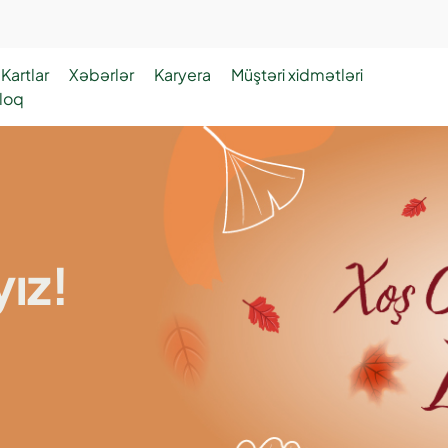
Kartlar
Xəbərlər
Karyera
Müştəri xidmətləri
loq
ız!