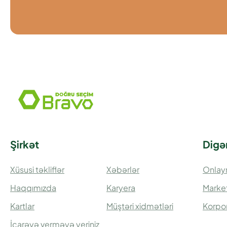
Şirkət
Digə
Xüsusi təkliflər
Xəbərlər
Onlay
Haqqımızda
Karyera
Market
Kartlar
Müştəri xidmətləri
Korpor
İcarəyə verməyə yeriniz