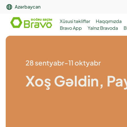
Azərbaycan
Xüsusi təkliflər
Haqqımızda
Bravo App
Yalnız Bravoda
B
28 sentyabr-11 oktyabr
Xoş Gəldin, Pay