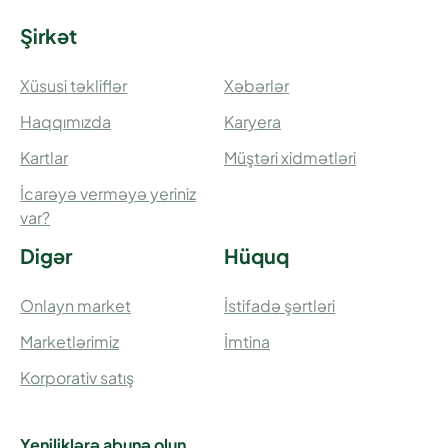
Şirkət
Xüsusi təkliflər
Xəbərlər
Haqqımızda
Karyera
Kartlar
Müştəri xidmətləri
İcarəyə verməyə yeriniz
var?
Digər
Hüquq
Onlayn market
İstifadə şərtləri
Marketlərimiz
İmtina
Korporativ satış
Yeniliklərə abunə olun