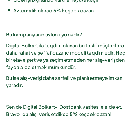
Avtomatik olaraq 5% keşbek qazan
Bu kampaniyanın üstünlüyü nədir?
Digital Bolkart ilə təqdim olunan bu təklif müştərilərə
daha rahat və şəffaf qazanc modeli təqdim edir. Heç
bir əlavə şərt və ya seçim etmədən hər alış-verişdən
fayda əldə etmək mümkündür.
Bu isə alış-verişi daha sərfəli və planlı etməyə imkan
yaradır.
Sən də Digital Bolkart-ı Dostbank vasitəsilə əldə et,
Bravo-da alış-veriş etdikcə 5% keşbek qazan!