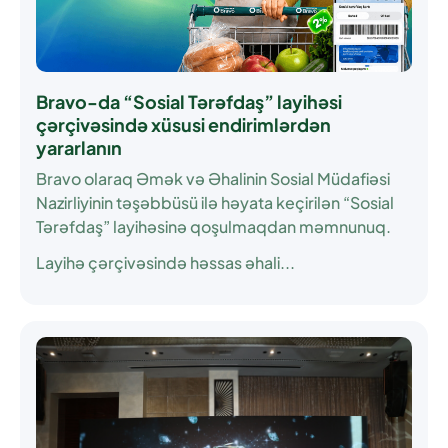
Bravo-da “Sosial Tərəfdaş” layihəsi
çərçivəsində xüsusi endirimlərdən
yararlanın
Bravo olaraq Əmək və Əhalinin Sosial Müdafiəsi
Nazirliyinin təşəbbüsü ilə həyata keçirilən
“Sosial
Tərəfdaş”
layihəsinə qoşulmaqdan məmnunuq.
Layihə çərçivəsində həssas əhali...