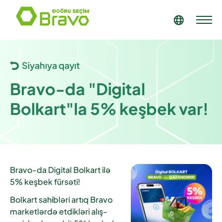
Siyahıya qayıt
Bravo-da "Digital
Bolkart"la 5% keşbek var!
Bravo-da Digital Bolkart ilə
5% keşbek fürsəti!
Bolkart sahibləri artıq Bravo
marketlərdə etdikləri alış-