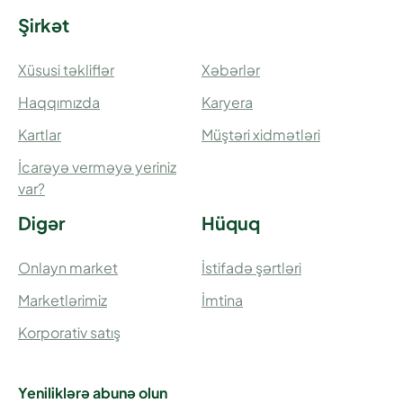
Şirkət
Xüsusi təkliflər
Xəbərlər
Haqqımızda
Karyera
Kartlar
Müştəri xidmətləri
İcarəyə verməyə yeriniz
var?
Digər
Hüquq
Onlayn market
İstifadə şərtləri
Marketlərimiz
İmtina
Korporativ satış
Yeniliklərə abunə olun