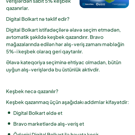
verişlərdən sabit 5% keşbek
qazanırlar.
Digital Bolkart nə təklif edir?
Digital Bolkart istifadəçilərə əlavə seçim etmədən,
avtomatik şəkildə keşbek qazandırır. Bravo
mağazalarında edilən hər alış-veriş zamanı məbləğin
5%-i keşbek olaraq geri qaytarılır.
Əlavə kateqoriya seçiminə ehtiyac olmadan, bütün
uyğun alış-verişlərdə bu üstünlük aktivdir.
Keşbek necə qazanılır?
Keşbek qazanmaq üçün aşağıdakı addımlar kifayətdir:
Digital Bolkart əldə et
Bravo marketlərdə alış-veriş et
Ödənişi Digital Bolkart ilə həyata keçir