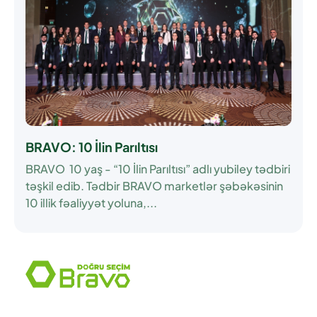
BRAVO: 10 İlin Parıltısı
BRAVO 10 yaş - “10 İlin Parıltısı” adlı yubiley tədbiri
təşkil edib. Tədbir BRAVO marketlər şəbəkəsinin
10 illik fəaliyyət yoluna,...