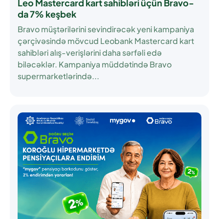
Leo Mastercard kart sahibləri üçün Bravo-
da 7% keşbek
Bravo müştərilərini sevindirəcək yeni kampaniya
çərçivəsində mövcud Leobank Mastercard kart
sahibləri alış-verişlərini daha sərfəli edə
biləcəklər. Kampaniya müddətində Bravo
supermarketlərində...