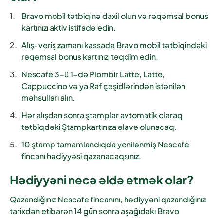
Bravo mobil tətbiqinə daxil olun və rəqəmsal bonus
kartınızı aktiv istifadə edin.
Alış-veriş zamanı kassada Bravo mobil tətbiqindəki
rəqəmsal bonus kartınızı təqdim edin.
Nescafe 3-ü 1-də
Plombir Latte, Latte,
Cappuccino və ya Raf
çeşidlərindən istənilən
məhsulları alın.
Hər alışdan sonra ştamplar avtomatik olaraq
tətbiqdəki Ştampkartınıza əlavə olunacaq.
10 ştamp tamamlandıqda yenilənmiş Nescafe
fincanı hədiyyəsi qazanacaqsınız.
Hədiyyəni necə əldə etmək olar?
Qazandığınız
Nescafe fincanını
, hədiyyəni qazandığınız
tarixdən etibarən
14 gün sonra
aşağıdakı Bravo