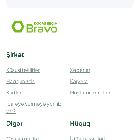
Şirkət
Xüsusi təkliflər
Xəbərlər
Haqqımızda
Karyera
Kartlar
Müştəri xidmətləri
İcarəyə verməyə yeriniz
var?
Digər
Hüquq
Onlayn market
İstifadə şərtləri