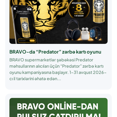
BRAVO-da “Predator” zərbə kartı oyunu
BRAVO supermarketlər şəbəkəsi Predator
məhsullarının alıcıları üçün
“Predator” zərbə kartı
oyunu
kampaniyasına başlayır.
1–31 avqust 2026-
cı il
tarixlərini əhatə edən...