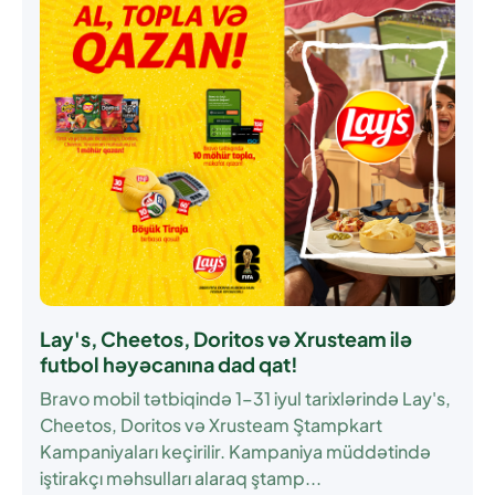
Lay's, Cheetos, Doritos və Xrusteam ilə
futbol həyəcanına dad qat!
Bravo mobil tətbiqində
1–31 iyul
tarixlərində Lay's,
Cheetos, Doritos və Xrusteam Ştampkart
Kampaniyaları keçirilir. Kampaniya müddətində
iştirakçı məhsulları alaraq ştamp...