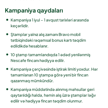
Kampaniya qaydaları
Kampaniya
1 iyul – 1 avqust
tarixləri arasında
keçərlidir.
Ştamplar yalnız alış zamanı
Bravo mobil
tətbiqindəki rəqəmsal bonus kartı
təqdim
edildikdə hesablanır.
10 ştamp
tamamlandıqda
1 ədəd yenilənmiş
Nescafe fincanı
hədiyyə edilir.
Kampaniya çərçivəsində iştirak limiti yoxdur. Hər
tamamlanan 10 ştampa görə yeni bir fincan
qazanmaq mümkündür.
Kampaniya müddətində alınmış məhsullar geri
qaytarıldığı halda, həmin alış üzrə ştamplar ləğv
edilir və hədiyyə fincan təqdim olunmur.