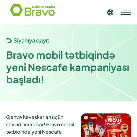
Siyahıya qayıt
Bravo mobil tətbiqində
yeni Nescafe kampaniyası
başladı!
Qəhvə həvəskarları üçün
sevindirici xəbər! Bravo mobil
tətbiqində yeni
Nescafe