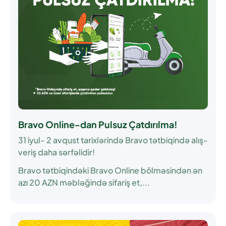
Bravo Online-dan Pulsuz Çatdırılma!
31 iyul- 2 avqust tarixlərində Bravo tətbiqində alış-
veriş daha sərfəlidir!
Bravo tətbiqindəki Bravo Online bölməsindən ən
azı 20 AZN məbləğində sifariş et,...