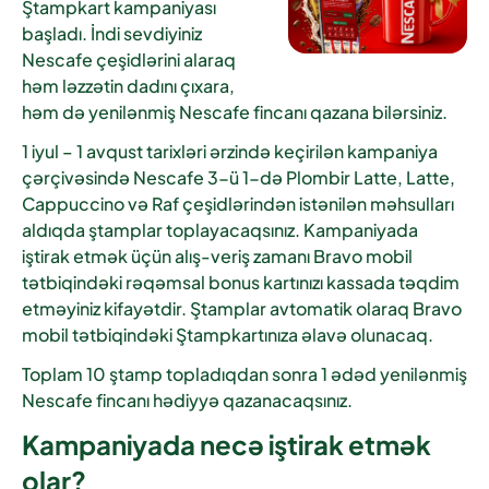
Ştampkart
kampaniyası
başladı. İndi sevdiyiniz
Nescafe çeşidlərini alaraq
həm ləzzətin dadını çıxara,
həm də yenilənmiş
Nescafe fincanı
qazana bilərsiniz.
1 iyul – 1 avqust
tarixləri ərzində keçirilən kampaniya
çərçivəsində
Nescafe 3-ü 1-də Plombir Latte, Latte,
Cappuccino və Raf
çeşidlərindən istənilən məhsulları
aldıqda ştamplar toplayacaqsınız. Kampaniyada
iştirak etmək üçün alış-veriş zamanı
Bravo mobil
tətbiqindəki rəqəmsal bonus kartınızı kassada təqdim
etməyiniz kifayətdir
. Ştamplar avtomatik olaraq Bravo
mobil tətbiqindəki Ştampkartınıza əlavə olunacaq.
Toplam
10 ştamp
topladıqdan sonra
1 ədəd yenilənmiş
Nescafe fincanı
hədiyyə qazanacaqsınız.
Kampaniyada necə iştirak etmək
olar?