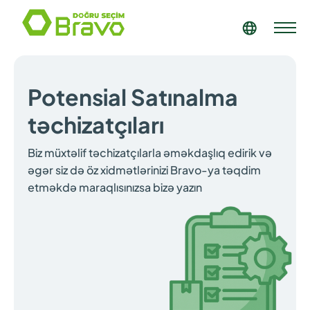
Potensial Satınalma
təchizatçıları
Biz müxtəlif təchizatçılarla əməkdaşlıq edirik və
əgər siz də öz xidmətlərinizi Bravo-ya təqdim
etməkdə maraqlısınızsa bizə yazın