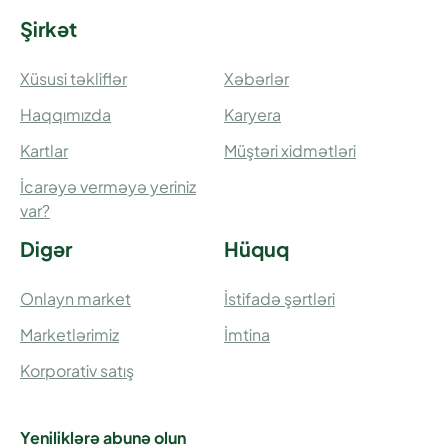
Şirkət
Xüsusi təkliflər
Xəbərlər
Haqqımızda
Karyera
Kartlar
Müştəri xidmətləri
İcarəyə verməyə yeriniz
var?
Digər
Hüquq
Onlayn market
İstifadə şərtləri
Marketlərimiz
İmtina
Korporativ satış
Yeniliklərə abunə olun