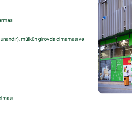
arması
olunandır), mülkün girovda olmaması və
olması