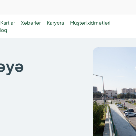
Kartlar
Xəbərlər
Karyera
Müştəri xidmətləri
loq
əyə