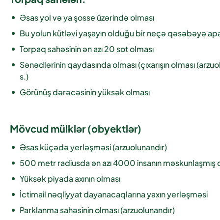
Əsas yol və ya şosse üzərində olması
Bu yolun kütləvi yaşayın olduğu bir neçə qəsəbəyə ap
Torpaq sahəsinin ən azı 20 sot olması
Sənədlərinin qaydasında olması (çıxarışın olması (arzu
s.)
Görünüş dərəcəsinin yüksək olması
Mövcud mülklər (obyektlər)
Əsas küçədə yerləşməsi (arzuolunandır)
500 metr radiusda ən azı 4000 insanın məskunlaşmış 
Yüksək piyada axının olması
İctimail nəqliyyat dayanacaqlarına yaxın yerləşməsi
Parklanma sahəsinin olması (arzuolunandır)