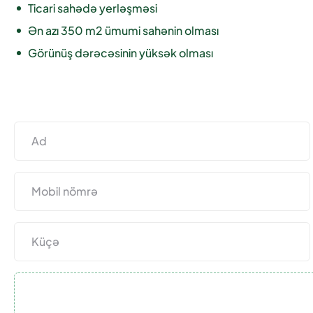
Ticari sahədə yerləşməsi
Ən azı 350 m2 ümumi sahənin olması
Görünüş dərəcəsinin yüksək olması