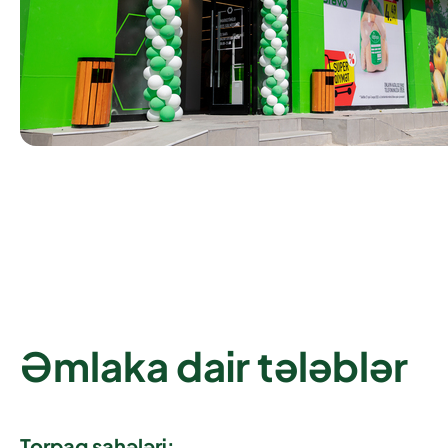
Əmlaka dair tələblər
Torpaq sahələri: