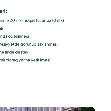
əri:
lə 20 illik müqavilə, ən az 10 illik)
lı
nında ödənilməsi
 vəziyyətdə qorunub saxlanması
lməsində dəstək
mlı olaraq yerinə yetirilməsi