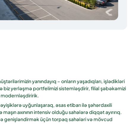
rilərimizin yanındayıq – onların yaşadıqları, işlədikləri
biz yerləşmə portfelimizi sistemləşdirir, filial şəbəkəmizi
 modernləşdiririk.
işiklərə uyğunlaşaraq, əsas etibarı ilə şəhərdaxili
 maşın axınının intensiv olduğu sahələrə diqqət ayırırıq.
ə genişləndirmək üçün torpaq sahələri və mövcud