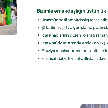
Bizimlə əməkdaşlığın üstünlükl
Uzunmüddətli əməkdaşlıq (əsas etibarı i
Şirkətin inkişaf və genişləmə potensia
İcarə haqlarının düzənli olaraq zama
İcarə müddəti ərzində əmlakın yaxşı
Əraziyə məşhur brendlərin cəlb edi
Finansal stabillik və öhədliklərin dava