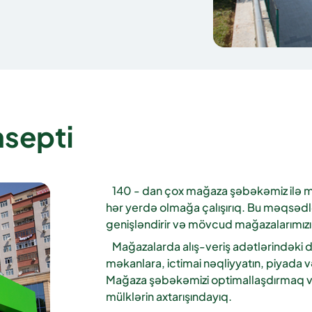
nsepti
140 - dan çox mağaza şəbəkəmiz ilə müştə
hər yerdə olmağa çalışırıq. Bu məqsədlə 
genişləndirir və mövcud mağazalarımızı
Mağazalarda alış-veriş adətlərindəki dəy
məkanlara, ictimai nəqliyyatın, piyada və
Mağaza şəbəkəmizi optimallaşdırmaq v
mülklərin axtarışındayıq.