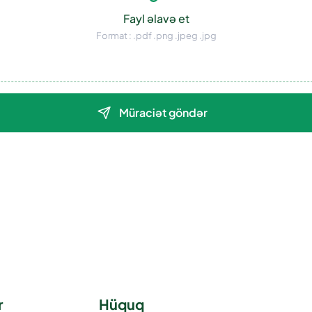
Fayl əlavə et
Format : .pdf .png .jpeg .jpg
Müraciət göndər
r
Hüquq