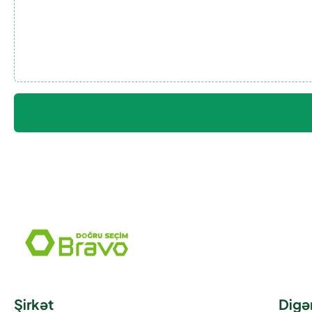
Şirkət
Digə